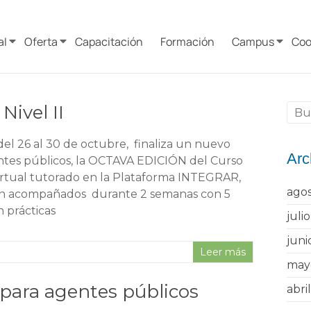
al
Oferta
Capacitación
Formación
Campus
Coo
ivel II
el 26 al 30 de octubre, finaliza un nuevo
Arc
tes públicos, la OCTAVA EDICIÓN del Curso
virtual tutorado en la Plataforma INTEGRAR,
ago
on acompañados durante 2 semanas con 5
n prácticas
juli
juni
Leer más
may
 para agentes públicos
abri