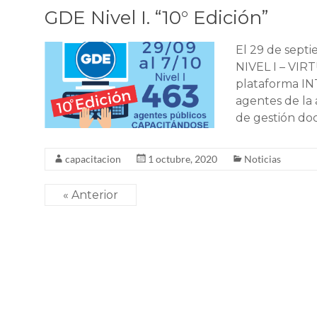
GDE Nivel I. “10° Edición”
El 29 de septi
NIVEL I – VI
plataforma IN
agentes de la 
de gestión do
capacitacion
1 octubre, 2020
Noticias
« Anterior