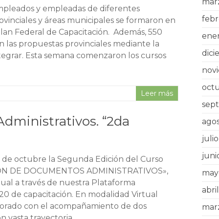
mar
pleados y empleadas de diferentes
febr
vinciales y áreas municipales se formaron en
Plan Federal de Capacitación. Además, 550
ene
 las propuestas provinciales mediante la
dic
tegrar. Esta semana comenzaron los cursos
nov
oct
Leer más
sep
dministrativos. “2da
ago
juli
juni
 de octubre la Segunda Edición del Curso
N DE DOCUMENTOS ADMINISTRATIVOS»,
may
ual a través de nuestra Plataforma
abri
 de capacitación. En modalidad Virtual
orado con el acompañamiento de dos
mar
on vasta trayectoria