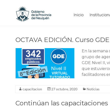
Saltar
al
Capacitacion
contenido
Inicio
Institucion
y
Formación
OCTAVA EDICIÓN. Curso GDE N
Neuquén
En la semana d
grupo de agen
GDE Nivel II, 
que estuvier
facilitadores e
capacitacion
27 octubre, 2020
Noticias
Continúan las capacitaciones