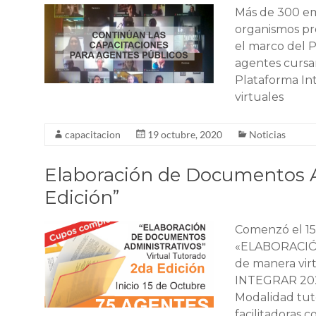
Más de 300 em
organismos pro
el marco del 
agentes cursan
Plataforma In
virtuales
capacitacion
19 octubre, 2020
Noticias
Elaboración de Documentos A
Edición”
Comenzó el 15
«ELABORACIÓ
de manera virt
INTEGRAR 2020
Modalidad tut
facilitadoras c