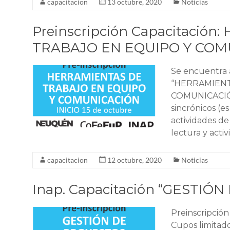
capacitacion
13 octubre, 2020
Noticias
Preinscripción Capacitació
TRABAJO EN EQUIPO Y COM
Se encuentra a
“HERRAMIENT
COMUNICACIÓN”
sincrónicos (es
actividades de
lectura y acti
capacitacion
12 octubre, 2020
Noticias
Inap. Capacitación “GESTIÓ
Preinscripci
Cupos limitados