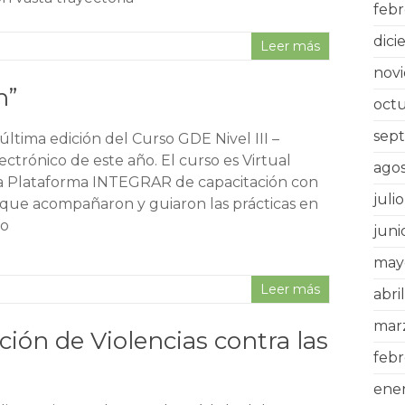
febr
dic
Leer más
nov
n”
oct
sep
núltima edición del Curso GDE Nivel III –
ctrónico de este año. El curso es Virtual
ago
a Plataforma INTEGRAR de capacitación con
juli
s que acompañaron y guiaron las prácticas en
jo
juni
may
Leer más
abri
mar
ción de Violencias contra las
feb
ene