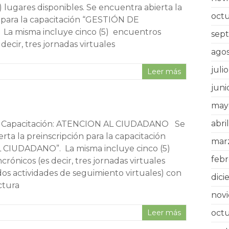
5) lugares disponibles. Se encuentra abierta la
oct
n para la capacitación “GESTIÓN DE
a misma incluye cinco (5) encuentros
sep
 decir, tres jornadas virtuales
agos
juli
Leer más
juni
may
abri
ón Capacitación: ATENCION AL CIUDADANO Se
rta la preinscripción para la capacitación
mar
 CIUDADANO”. La misma incluye cinco (5)
febr
crónicos (es decir, tres jornadas virtuales
 dos actividades de seguimiento virtuales) con
dic
ctura
nov
Leer más
oct