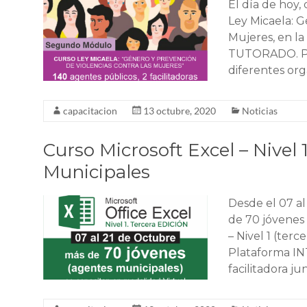
El día de hoy
Ley Micaela: G
Mujeres, en l
TUTORADO. Par
diferentes org
capacitacion
13 octubre, 2020
Noticias
Curso Microsoft Excel – Nivel 
Municipales
Desde el 07 a
de 70 jóvenes 
– Nivel 1 (terc
Plataforma I
facilitadora j