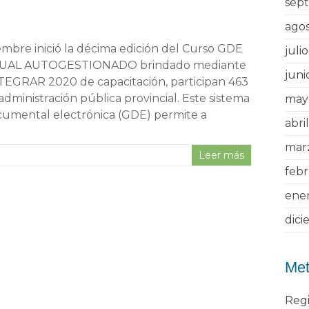
sep
ago
embre inició la décima edición del Curso GDE
juli
RTUAL AUTOGESTIONADO brindado mediante
juni
TEGRAR 2020 de capacitación, participan 463
administración pública provincial. Este sistema
may
cumental electrónica (GDE) permite a
abri
mar
Leer más
feb
ene
dici
Me
Regi