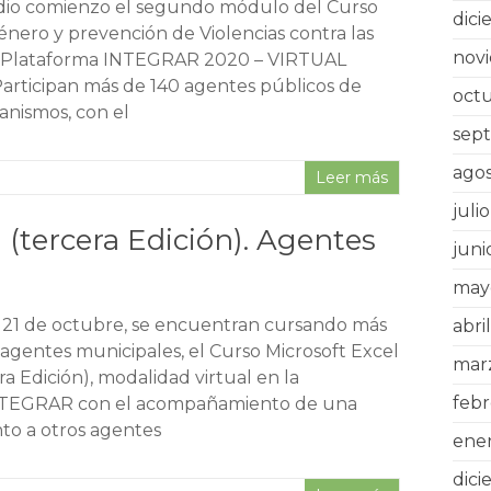
, dio comienzo el segundo módulo del Curso
dic
énero y prevención de Violencias contra las
nov
a Plataforma INTEGRAR 2020 – VIRTUAL
ticipan más de 140 agentes públicos de
oct
anismos, con el
sep
ago
Leer más
juli
1 (tercera Edición). Agentes
juni
may
l 21 de octubre, se encuentran cursando más
abri
agentes municipales, el Curso Microsoft Excel
mar
era Edición), modalidad virtual en la
feb
NTEGRAR con el acompañamiento de una
unto a otros agentes
ene
dic