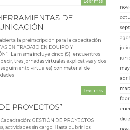
Leer más
nov
n: HERRAMIENTAS DE
oct
UNICACIÓN
sep
ago
bierta la preinscripción para la capacitación
AS EN TRABAJO EN EQUIPO Y
juli
. La misma incluye cinco (5) encuentros
juni
 decir, tres jornadas virtuales explicativas y dos
 seguimiento virtuales) con material de
may
vidades
abri
mar
Leer más
feb
N DE PROYECTOS”
ene
dici
ón Capacitación: GESTIÓN DE PROYECTOS
, actividades sin cargo. Hasta cubrir los
nov