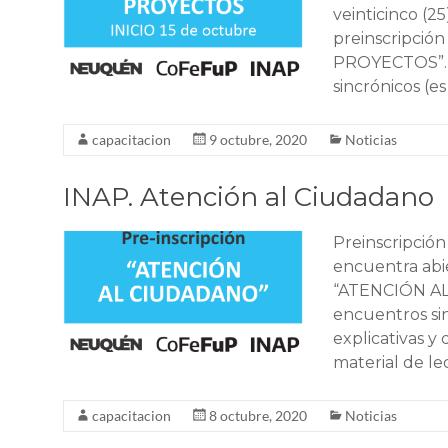
veinticinco (2
preinscripció
PROYECTOS”. L
sincrónicos (es
capacitacion
9 octubre, 2020
Noticias
INAP. Atención al Ciudadano
Preinscripci
encuentra abie
“ATENCIÓN AL
encuentros sin
explicativas y
material de le
capacitacion
8 octubre, 2020
Noticias