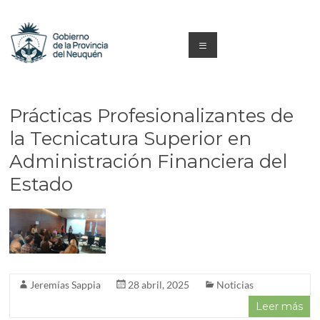
Saltar
al
contenido
Menú
Capacitacion
y
Prácticas Profesionalizantes de
Formación
la Tecnicatura Superior en
Administración Financiera del
Neuquén
Estado
Jeremías Sappia
28 abril, 2025
Noticias
Leer más