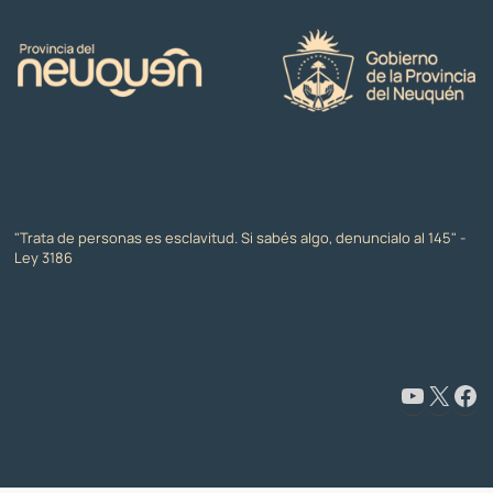
"Trata de personas es esclavitud. Si sabés algo, denuncialo al 145" -
Ley 3186
www.youtube.com/@CapacitaciónyFormaciónNeuquén
X
Facebook