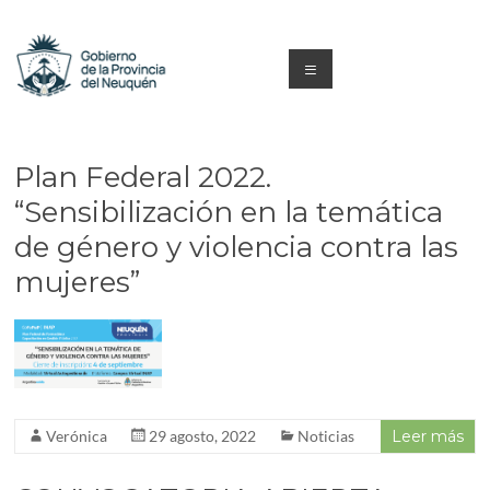
Saltar
al
contenido
Menú
Capacitacion
y
Plan Federal 2022.
Formación
“Sensibilización en la temática
de género y violencia contra las
Neuquén
mujeres”
Verónica
29 agosto, 2022
Noticias
Leer más