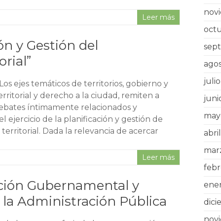
nov
Leer más
oct
ión y Gestión del
sep
rial”
ago
juli
Los ejes temáticos de territorios, gobierno y
erritorial y derecho a la ciudad, remiten a
juni
ebates íntimamente relacionados y
may
l ejercicio de la planificación y gestión de
erritorial. Dada la relevancia de acercar
abri
mar
Leer más
feb
ación Gubernamental y
ene
a la Administración Pública
dici
nov