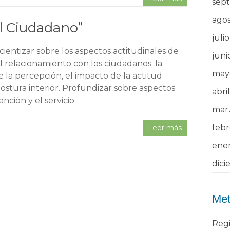
sep
ago
al Ciudadano”
juli
cientizar sobre los aspectos actitudinales de
juni
el relacionamiento con los ciudadanos: la
may
e la percepción, el impacto de la actitud
postura interior. Profundizar sobre aspectos
abri
ención y el servicio
mar
feb
Leer más
ene
dici
Me
Regi