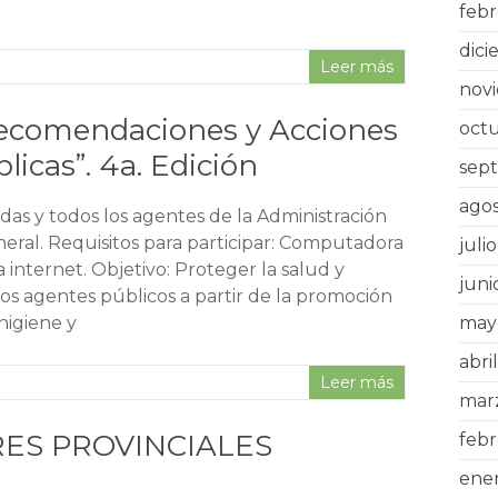
febr
dic
Leer más
nov
ecomendaciones y Acciones
oct
blicas”. 4a. Edición
sep
ago
das y todos los agentes de la Administración
eral. Requisitos para participar: Computadora
juli
 internet. Objetivo: Proteger la salud y
juni
os agentes públicos a partir de la promoción
higiene y
may
abri
Leer más
mar
ES PROVINCIALES
feb
ene