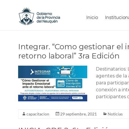
Saltar
al
Capacitacion
contenido
Inicio
Institucion
y
Formación
Integrar. “Como gestionar el
Neuquén
retorno laboral” 3ra Edición
Destinatarios: 
agentes de la 
para particip
conexión a int
participantes 
capacitacion
29 septiembre, 2021
Noticias