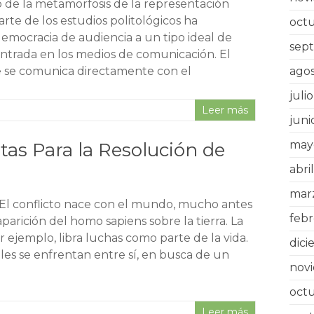
 de la metamorfosis de la representación
arte de los estudios politológicos ha
oct
mocracia de audiencia a un tipo ideal de
sep
ntrada en los medios de comunicación. El
 se comunica directamente con el
agos
juli
Leer más
juni
may
tas Para la Resolución de
abri
mar
 El conflicto nace con el mundo, mucho antes
febr
aparición del homo sapiens sobre la tierra. La
r ejemplo, libra luchas como parte de la vida.
dic
les se enfrentan entre sí, en busca de un
nov
oct
Leer más