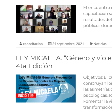
El encuentro d
capacitación se
resultados del
públicos duran
capacitacion
24 septiembre, 2021
Noticias
LEY MICAELA. “Género y violen
4ta Edición
Objetivos: El 
construyan lo
las asimetrías 
psicológicas, s
Fomentar la vi
transformación