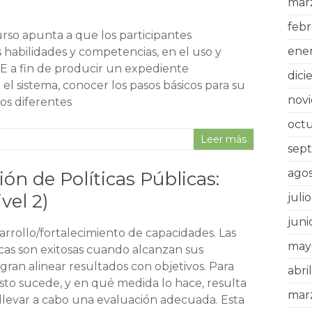
mar
febr
curso apunta a que los participantes
ene
s habilidades y competencias, en el uso y
 a fin de producir un expediente
dic
 el sistema, conocer los pasos básicos para su
nov
los diferentes
oct
Leer más
sep
ago
n de Políticas Públicas:
vel 2)
juli
juni
arrollo/fortalecimiento de capacidades. Las
may
icas son exitosas cuando alcanzan sus
ogran alinear resultados con objetivos. Para
abri
esto sucede, y en qué medida lo hace, resulta
mar
llevar a cabo una evaluación adecuada. Esta