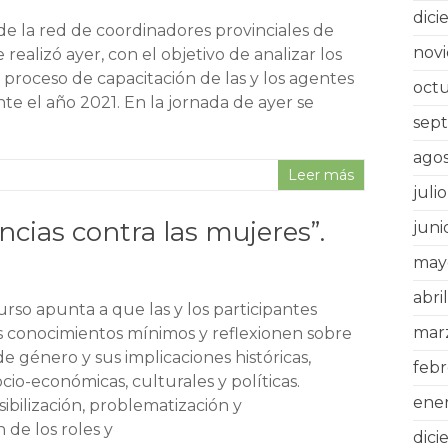
dic
e la red de coordinadores provinciales de
nov
 realizó ayer, con el objetivo de analizar los
 proceso de capacitación de las y los agentes
oct
te el año 2021. En la jornada de ayer se
sep
ago
Leer más
juli
cias contra las mujeres”.
juni
may
abri
curso apunta a que las y los participantes
mar
s conocimientos mínimos y reflexionen sobre
de género y sus implicaciones históricas,
feb
ocio-económicas, culturales y políticas.
ene
sibilización, problematización y
 de los roles y
dic