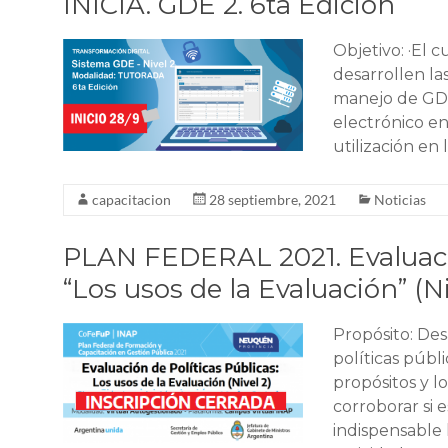
INICIA. GDE 2. 6ta Edición
Objetivo: ·El 
desarrollen la
manejo de GDE
electrónico en
utilización en 
capacitacion
28 septiembre, 2021
Noticias
PLAN FEDERAL 2021. Evaluació
“Los usos de la Evaluación” (Ni
Propósito: Des
políticas públ
propósitos y l
corroborar si 
indispensable 