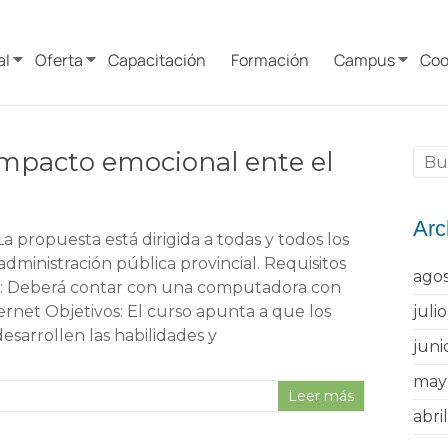
al
Oferta
Capacitación
Formación
Campus
Coo
 impacto emocional ente el
Arc
La propuesta está dirigida a todas y todos los
administración pública provincial. Requisitos
ago
ar: Deberá contar con una computadora con
ernet Objetivos: El curso apunta a que los
juli
desarrollen las habilidades y
juni
may
Leer más
abri