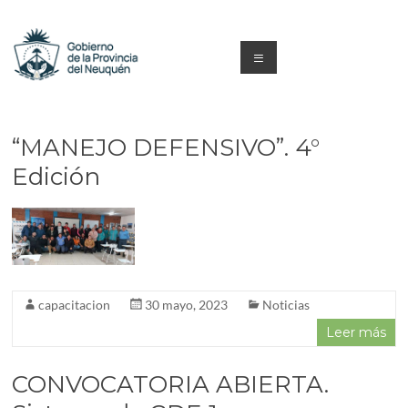
Saltar
al
contenido
Menú
Capacitacion
y
“MANEJO DEFENSIVO”. 4°
Formación
Edición
Neuquén
capacitacion
30 mayo, 2023
Noticias
Leer más
CONVOCATORIA ABIERTA.