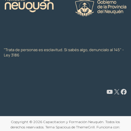
"Trata de personas es esclavitud. Si sabés algo, denuncialo al 145" -
Ley 3186
www.youtube.com/@CapacitaciónyFormaciónNeuquén
X
Facebook
Copyright © 2026
Capacitacion y Formación Neuquén
. Todos los
derechos reservados. Tema
Spacious
de ThemeGrill. Funciona con: