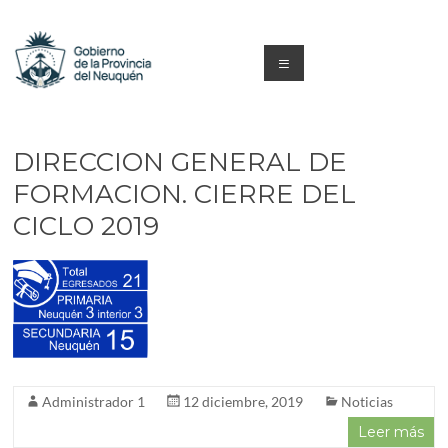
Saltar
al
contenido
Menú
Capacitacion
y
DIRECCION GENERAL DE
Formación
FORMACION. CIERRE DEL
CICLO 2019
Neuquén
Administrador 1
12 diciembre, 2019
Noticias
Leer más