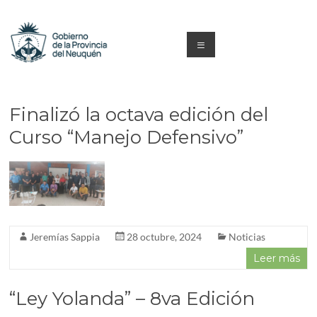
Saltar
al
contenido
Menú
Capacitacion
y
Finalizó la octava edición del
Formación
Curso “Manejo Defensivo”
Neuquén
Jeremías Sappia
28 octubre, 2024
Noticias
Leer más
“Ley Yolanda” – 8va Edición