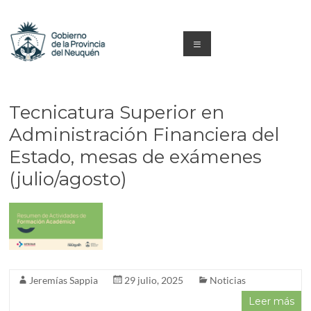
Saltar
al
contenido
Menú
Capacitacion
y
Tecnicatura Superior en
Formación
Administración Financiera del
Estado, mesas de exámenes
Neuquén
(julio/agosto)
Jeremías Sappia
29 julio, 2025
Noticias
Leer más