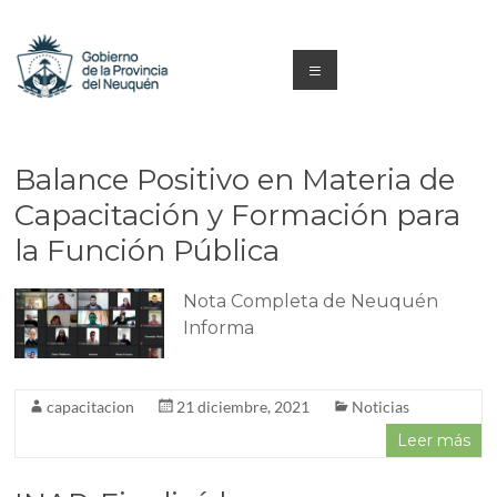
Saltar
al
contenido
Menú
Capacitacion
y
Balance Positivo en Materia de
Formación
Capacitación y Formación para
la Función Pública
Neuquén
Nota Completa de Neuquén
Informa
capacitacion
21 diciembre, 2021
Noticias
Leer más