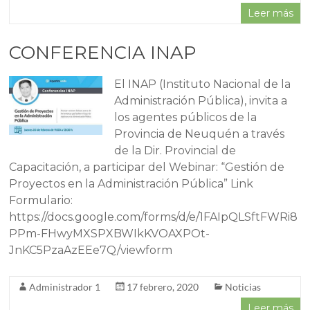
Leer más
CONFERENCIA INAP
El INAP (Instituto Nacional de la
Administración Pública), invita a
los agentes públicos de la
Provincia de Neuquén a través
de la Dir. Provincial de
Capacitación, a participar del Webinar: “Gestión de
Proyectos en la Administración Pública” Link
Formulario:
https://docs.google.com/forms/d/e/1FAIpQLSftFWRi8
PPm-FHwyMXSPXBWIkKVOAXPOt-
JnKC5PzaAzEEe7Q/viewform
Administrador 1
17 febrero, 2020
Noticias
Leer más