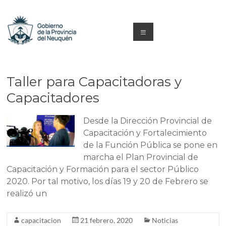
Saltar
al
contenido
Menú
Capacitacion
y
Taller para Capacitadoras y
Formación
Capacitadores
Neuquén
Desde la Dirección Provincial de
Capacitación y Fortalecimiento
de la Función Pública se pone en
marcha el Plan Provincial de
Capacitación y Formación para el sector Público
2020. Por tal motivo, los días 19 y 20 de Febrero se
realizó un
capacitacion
21 febrero, 2020
Noticias