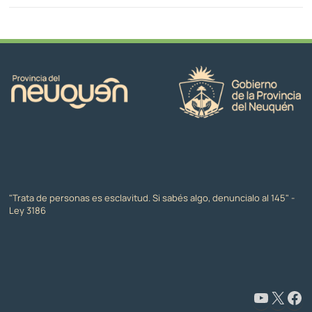
"Trata de personas es esclavitud. Si sabés algo, denuncialo al 145" -
Ley 3186
www.youtube.com/@CapacitaciónyFormaciónNeuquén
X
Facebook