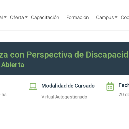
al
Oferta
Capacitación
Formación
Campus
Coo
a con Perspectiva de Discapacid
 Abierta
Fech
Modalidad de Cursado
0 hs
20 d
Virtual Autogestionado