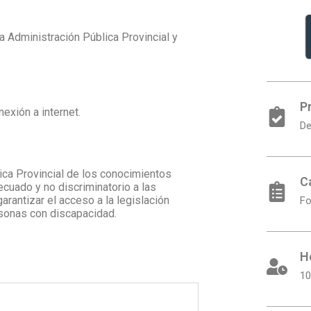
la Administración Pública Provincial y
P
exión a internet.
De
lica Provincial de los conocimientos
C
ecuado y no discriminatorio a las
arantizar el acceso a la legislación
Fo
rsonas con discapacidad.
H
10