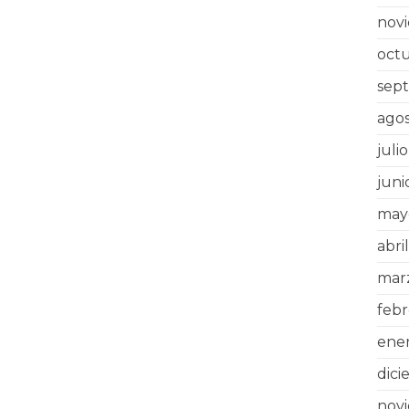
nov
oct
sep
ago
juli
juni
may
abri
mar
feb
ene
dici
nov