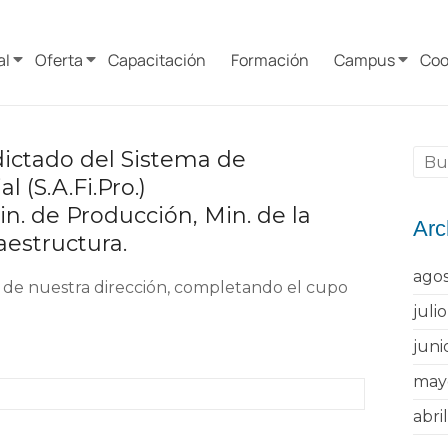
al
Oferta
Capacitación
Formación
Campus
Coo
 dictado del Sistema de
 (S.A.Fi.Pro.)
n. de Producción, Min. de la
Arc
aestructura.
ago
nes de nuestra dirección, completando el cupo
juli
juni
may
abri