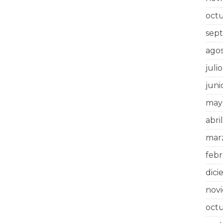
oct
sep
agos
juli
juni
may
abri
mar
febr
dic
nov
oct