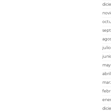
dic
nov
oct
sep
ago
juli
juni
may
abri
mar
feb
ene
dic