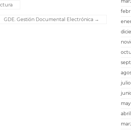
mar
uctura
febr
GDE. Gestión Documental Electrónica
→
ene
dic
nov
oct
sep
ago
juli
juni
may
abri
mar