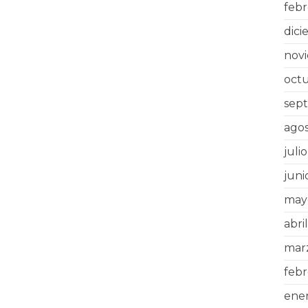
febr
dic
nov
oct
sep
ago
juli
juni
may
abri
mar
feb
ene