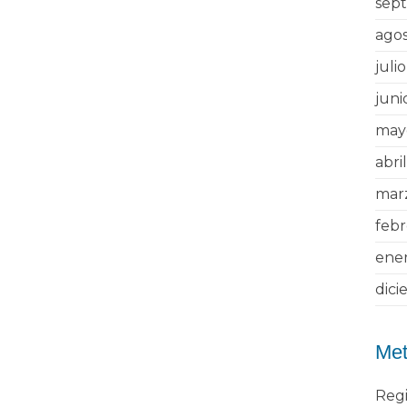
sep
ago
juli
juni
may
abri
mar
feb
ene
dici
Me
Regi