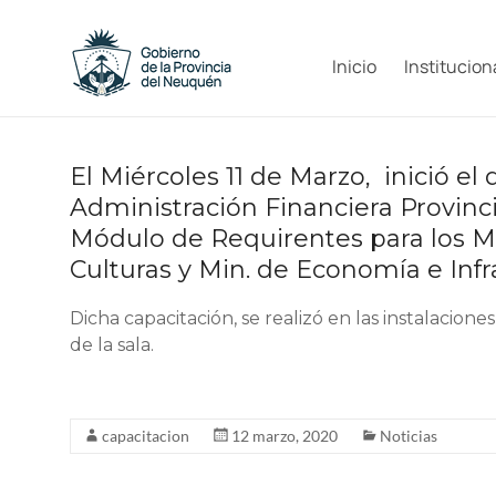
Saltar
al
Capacitacion
contenido
Inicio
Institucion
y
Formación
El Miércoles 11 de Marzo, inició el
Neuquén
Administración Financiera Provincial
Módulo de Requirentes para los Mi
Culturas y Min. de Economía e Infr
Dicha capacitación, se realizó en las instalacio
de la sala.
capacitacion
12 marzo, 2020
Noticias