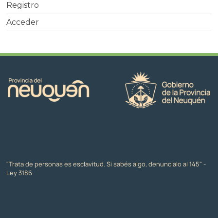
Registro
Acceder
"Trata de personas es esclavitud. Si sabés algo, denuncialo al 145" -
Ley 3186