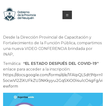
Saltar
al
contenido
Menú
Capacitacion
y
Desde la Dirección Provincial de Capacitación y
Fortalecimiento de la Función Pública, compartimos
Formación
una nueva VIDEO CONFERENCIA brindada por
Neuquén
INAP,
Temática:
“EL ESTADO DESPUÉS DEL COVID-19”
enlace para acceder a la inscripción:
https://docs.google.com/forms/d/e/1FAIpQLSdt9Yprn1
5ocwVl2ZiXUFkZU3NKkyyu2Gq5XiO0l4ulcO4gFg/vi
ewform