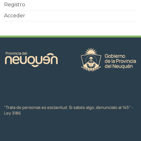
Registro
Acceder
"Trata de personas es esclavitud. Si sabés algo, denuncialo al 145" -
Ley 3186