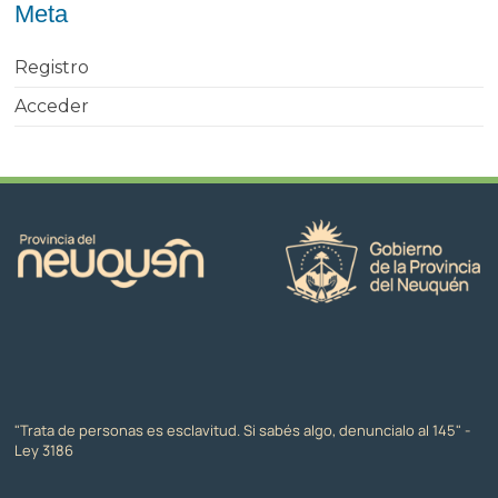
Meta
Registro
Acceder
"Trata de personas es esclavitud. Si sabés algo, denuncialo al 145" -
Ley 3186