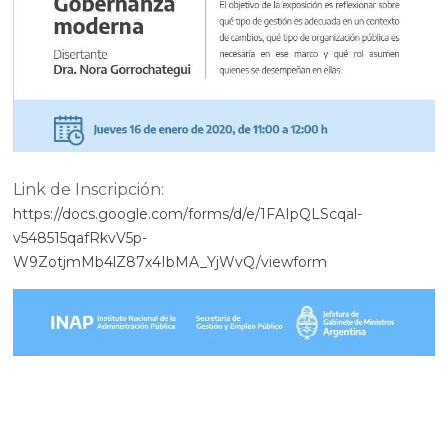
Link de Inscripción:
https://docs.google.com/forms/d/e/1FAIpQLScqal-
v548515qafRkvV5p-
W9ZotjmMb4lZ87x4IbMA_YjWvQ/viewform