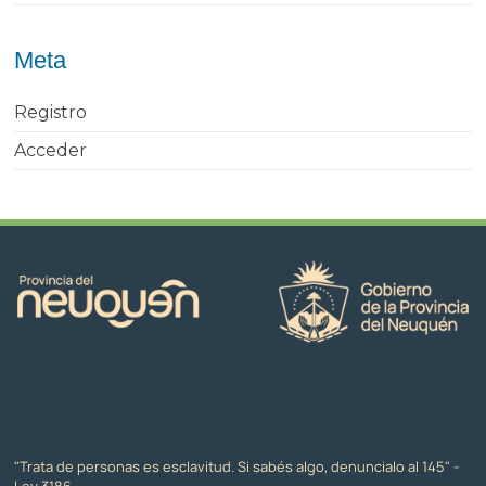
Meta
Registro
Acceder
"Trata de personas es esclavitud. Si sabés algo, denuncialo al 145" -