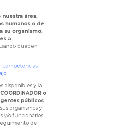
e nuestra área,
sos humanos o de
a su organismo,
tes a
n cuando pueden
lar competencias
ajo.
s disponibles y la
l COORDINADOR o
agentes públicos
 sus organismos y
s y/o funcionarios
 seguimiento de