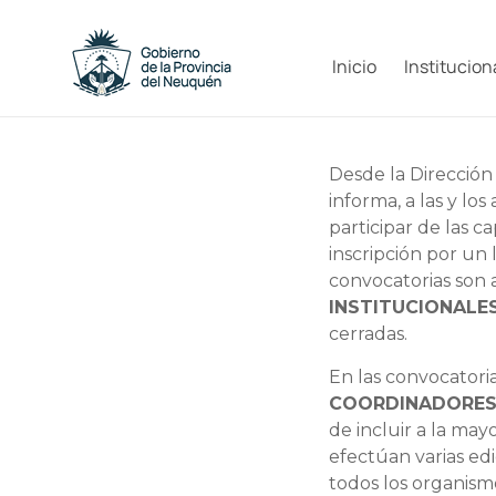
Saltar
al
Capacitacion
contenido
Inicio
Institucion
y
Formación
Desde la Dirección
Neuquén
informa, a las y lo
participar de las 
inscripción por un
convocatorias son a
INSTITUCIONALES
cerradas.
En las convocatori
COORDINADORE
de incluir a la may
efectúan varias ed
todos los organismo