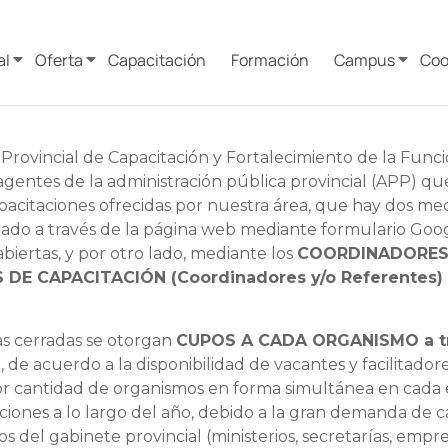
al
Oferta
Capacitación
Formación
Campus
Coo
 Provincial de Capacitación y Fortalecimiento de la Func
s agentes de la administración pública provincial (APP) q
capacitaciones ofrecidas por nuestra área, que hay dos m
 lado a través de la página web mediante formulario Goo
biertas, y por otro lado, mediante los
COORDINADORE
 DE CAPACITACIÓN (Coordinadores y/o Referentes)
as cerradas se otorgan
CUPOS A CADA ORGANISMO a tra
S
, de acuerdo a la disponibilidad de vacantes y facilitador
or cantidad de organismos en forma simultánea en cada ed
iciones a lo largo del año, debido a la gran demanda de 
s del gabinete provincial (ministerios, secretarías, empre