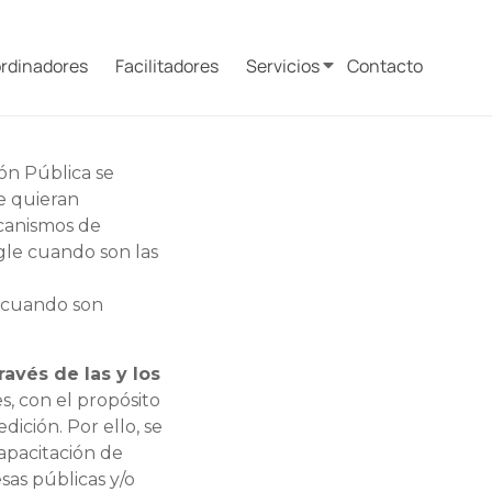
rdinadores
Facilitadores
Servicios
Contacto
ión Pública se
ue quieran
ecanismos de
gle cuando son las
S
cuando son
vés de las y los
es, con el propósito
ición. Por ello, se
capacitación de
sas públicas y/o