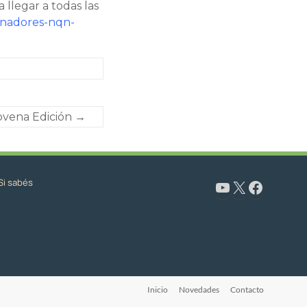
llegar a todas las
dinadores-nqn-
Novena Edición
→
Si sabés
www.youtube.com/@CapacitaciónyFormaciónNeuquén
X
Facebook
Inicio
Novedades
Contacto