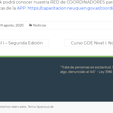
link podrá conocer nuestra RED de COORDINADORES para 
cas de la
APP:
https://capacitacion.neuquen.gov.ar/coor
24 agosto, 2020
Noticias
el I – Segunda Edición
Curso GDE Nivel I. 
"Trata de personas es esclavitud. 
algo, denuncialo al 145" - Ley 3186
 derechos reservados. Tema
Spacious
de