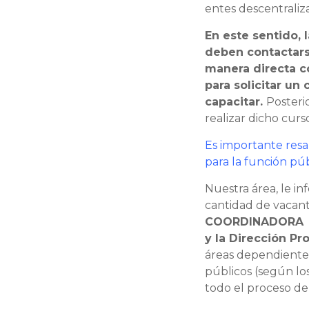
entes descentraliz
En este sentido, 
deben contactars
manera directa 
para solicitar un
capacitar.
Posteri
realizar dicho curs
Es importante resa
para la función púb
Nuestra área, le in
cantidad de vacant
COORDINADORA de 
y la Dirección Pro
áreas dependientes,
públicos (según lo
todo el proceso de