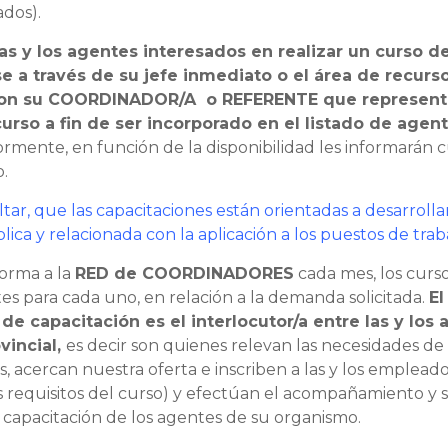
ados).
las y los agentes interesados en realizar un curso d
e a través de su jefe inmediato o el área de recur
con su COORDINADOR/A o REFERENTE que represent
 curso a fin de ser incorporado en el listado de agen
ormente, en función de la disponibilidad les informará
o.
ltar, que las capacitaciones están orientadas a desarrol
lica y relacionada con la aplicación a los puestos de trab
forma a la
RED de COORDINADORES
cada mes, los curso
es para cada uno, en relación a la demanda solicitada.
E
capacitación es el interlocutor/a entre las y los 
vincial,
es decir son quienes relevan las necesidades de
 acercan nuestra oferta e inscriben a las y los empleado
s requisitos del curso) y efectúan el acompañamiento y
 capacitación de los agentes de su organismo.