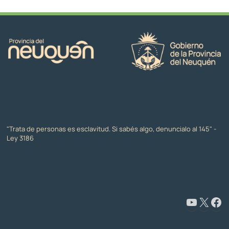
"Trata de personas es esclavitud. Si sabés algo, denuncialo al 145" -
Ley 3186
www.youtube.com/@CapacitaciónyFormaciónNeuquén
X
Facebook