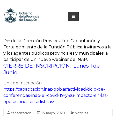
Saltar
al
contenido
Menú
Capacitacion
y
Desde la Dirección Provincial de Capacitación y
Fortalecimiento de la Función Pública, invitamos a la
Formación
y los agentes públicos provinciales y municipales, a
Neuquén
participar de un nuevo webinar de INAP.
CIERRE DE INSCRIPCIÓN: Lunes
1 de
Junio.
Link de Inscripción:
https://capacitacion.inap.gob.ar/actividad/ciclo-de-
conferencias-inap-el-covid-19-y-su-impacto-en-las-
operaciones-estadisticas/
capacitacion
29 mayo, 2020
Noticias