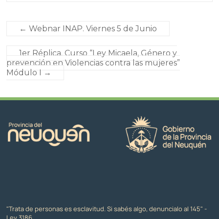
←
Webnar INAP. Viernes 5 de Junio
1er Réplica. Curso “Ley Micaela, Género y
prevención en Violencias contra las mujeres”
Módulo I
→
"Trata de personas es esclavitud. Si sabés algo, denuncialo al 145" -
Ley 3186