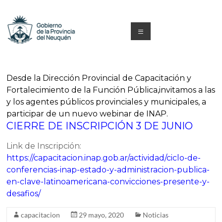
Saltar
al
contenido
Menú
Capacitacion
y
Desde la Dirección Provincial de Capacitación y
Fortalecimiento de la Función Pública,invitamos a las
Formación
y los agentes públicos provinciales y municipales, a
Neuquén
participar de un nuevo webinar de INAP.
CIERRE DE INSCRIPCIÓN
3 DE JUNIO
Link de Inscripción:
https://capacitacion.inap.gob.ar/actividad/ciclo-de-
conferencias-inap-estado-y-administracion-publica-
en-clave-latinoamericana-convicciones-presente-y-
desafios/
capacitacion
29 mayo, 2020
Noticias