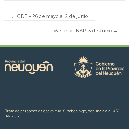
←
GDE – 26 de mayo al 2 de junio
Webinar INAP. 3 de Junio
→
"Trata de personas es esclavitud. Si sabés algo, denuncialo al 145" -
Ley 3186