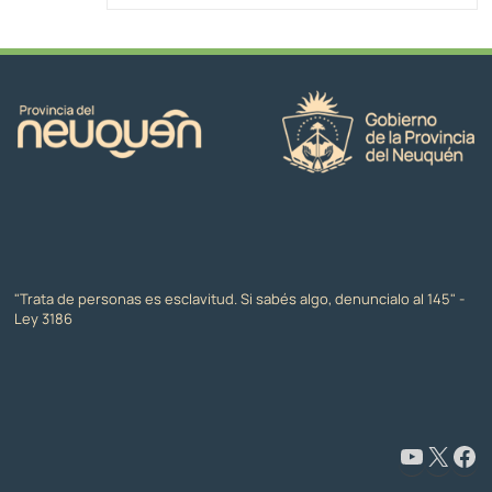
"Trata de personas es esclavitud. Si sabés algo, denuncialo al 145" -
Ley 3186
www.youtube.com/@CapacitaciónyFormaciónNeuquén
X
Facebook