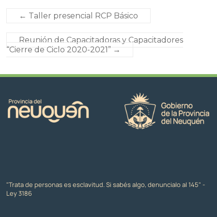
←
Taller presencial RCP Básico
Reunión de Capacitadoras y Capacitadores
“Cierre de Ciclo 2020-2021”
→
"Trata de personas es esclavitud. Si sabés algo, denuncialo al 145" -
Ley 3186