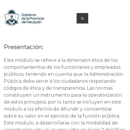
Saltar
al
contenido
Menú
Capacitacion
y
Presentación:
Formación
Este módulo se refiere a la dimensión ética de los
Neuquén
comportamientos de los funcionarios y empleados
públicos, teniendo en cuenta que la Administración
Pública debe servir a los ciudadanos respetando
códigos de ética y de transparencia. Las normas
constituyen un instrumento para la operativización
de estos principios, por lo tanto se incluyen en este
módulo a los efectos de difundir y concientizar
sobre su valor en el ejercicio de la función pública.
Este módulo, a desarrollarse con la modalidad de
capacitación virtual, se encuadra en el eje 2 del Plan