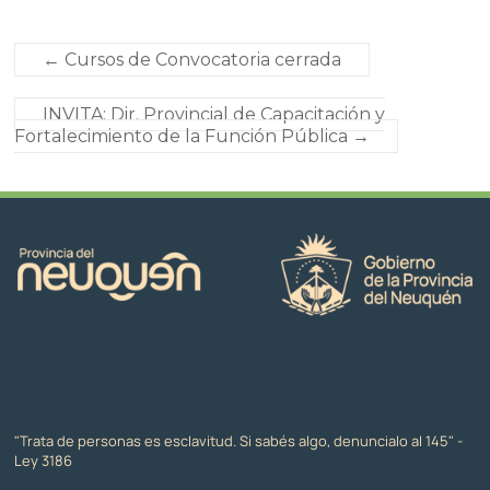
←
Cursos de Convocatoria cerrada
INVITA: Dir. Provincial de Capacitación y
Fortalecimiento de la Función Pública
→
"Trata de personas es esclavitud. Si sabés algo, denuncialo al 145" -
Ley 3186