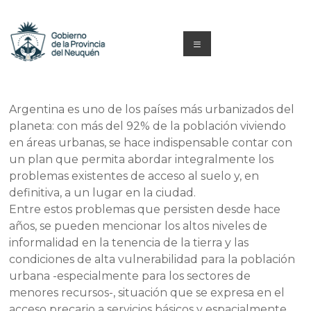
Saltar
al
contenido
Menú
Capacitacion
y
Argentina es uno de los países más urbanizados del
planeta: con más del 92% de la población viviendo
Formación
en áreas urbanas, se hace indispensable contar con
Neuquén
un plan que permita abordar integralmente los
problemas existentes de acceso al suelo y, en
definitiva, a un lugar en la ciudad.
Entre estos problemas que persisten desde hace
años, se pueden mencionar los altos niveles de
informalidad en la tenencia de la tierra y las
condiciones de alta vulnerabilidad para la población
urbana -especialmente para los sectores de
menores recursos-, situación que se expresa en el
acceso precario a servicios básicos y espacialmente