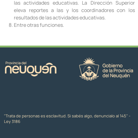
las actividades educativas. La Dirección Superior
eleva reportes a las y los coordinadores con los
resultados de las actividades educativas.
Entre otras funciones.
"Trata de personas es esclavitud. Si sabés algo, denuncialo al 145" -
Ley 3186