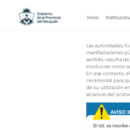
Saltar
al
Capacitacion
contenido
Inicio
Institucion
y
Formación
Las autoridades, fu
Neuquén
manifestaciones pú
sentido, resulta de
involucran como se
En ese contexto, el
ceremonial para qu
de su utilización e
alcances del proto