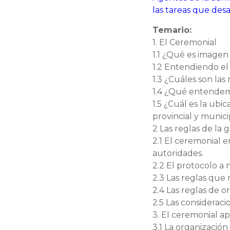
las tareas que desa
Temario:
1. El Ceremonial
1.1 ¿Qué es imagen 
1.2 Entendiendo el 
1.3 ¿Cuáles son las
1.4 ¿Qué entendemo
1.5 ¿Cuál es la ubi
provincial y munici
2 Las reglas de la 
2.1 El ceremonial 
autoridades.
2.2 El protocolo a 
2.3 Las reglas que
2.4 Las reglas de o
2.5 Las consideraci
3. El ceremonial ap
3.1 La organizació