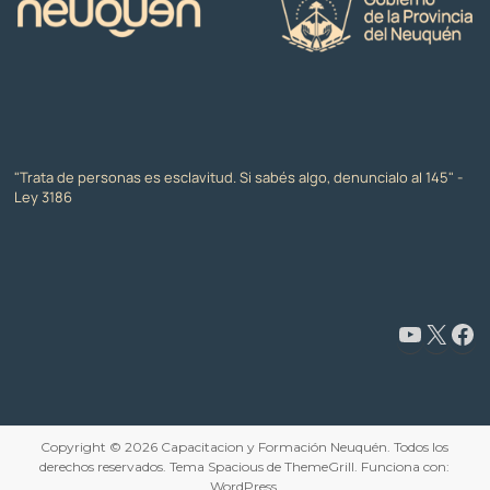
"Trata de personas es esclavitud. Si sabés algo, denuncialo al 145" -
Ley 3186
www.youtube.com/@CapacitaciónyFormaciónNeuquén
X
Facebook
Copyright © 2026
Capacitacion y Formación Neuquén
. Todos los
derechos reservados. Tema
Spacious
de ThemeGrill. Funciona con:
WordPress
.