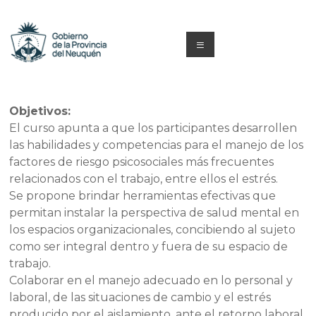
Saltar
al
contenido
Menú
Capacitacion
y
Objetivos:
El curso apunta a que los participantes desarrollen
Formación
las habilidades y competencias para el manejo de los
Neuquén
factores de riesgo psicosociales más frecuentes
relacionados con el trabajo, entre ellos el estrés.
Se propone brindar herramientas efectivas que
permitan instalar la perspectiva de salud mental en
los espacios organizacionales, concibiendo al sujeto
como ser integral dentro y fuera de su espacio de
trabajo.
Colaborar en el manejo adecuado en lo personal y
laboral, de las situaciones de cambio y el estrés
producido por el aislamiento, ante el retorno laboral.