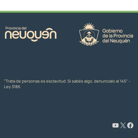
"Trata de personas es esclavitud. Si sabés algo, denuncialo al 145" -
Ley 3186
www.youtube.com/@CapacitaciónyFormaciónNeuquén
X
Facebook