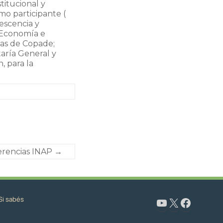
titucional y
mo participante (
lescencia y
 Economía e
ías de Copade;
taría General y
, para la
erencias INAP
→
Si sabés
www.youtube.com/@CapacitaciónyFormaciónNeuquén
X
Facebook