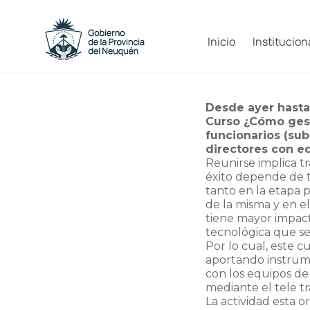
Saltar
al
Capacitacion
contenido
Inicio
Institucion
y
Formación
Desde ayer hasta 
Neuquén
Curso ¿Cómo gesti
funcionarios (sub
directores con eq
Reunirse implica tr
éxito depende de t
tanto en la etapa 
de la misma y en e
tiene mayor impacto
tecnológica que se 
Por lo cual, este 
aportando instrume
con los equipos de 
mediante el tele t
La actividad esta o