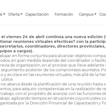
al
Oferta
Capacitación
Formación
Campus
Coo
el viernes 24 de abril continúa una nueva edición (
onar reuniones virtuales efectivas? con la particip
secretarios, coordinadores, directores provinciales,
uipos a cargos).
abajar en forma conjunta para alcanzar objetivos comparti
odos, en gran medida depende del coordinador o facilit
previa de organización, en el proceso que lleve adelan
l seguimiento posterior de los compromisos asumidos. Por
 y es clave en las reuniones virtuales, más allá de la h
utilice.
curso abarca desde la planificación de una reunión hasta
ntos, para adquirir competencias en la realización de r
trabajo, con el propósito de avanzar con las funciones de
rabajo, agilizando tiempos en situaciones coyunturales co
rganizada por la Dirección Provincial de Capacitación y 