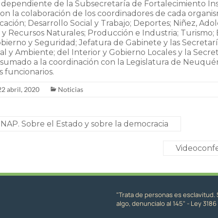
 dependiente de la Subsecretaría de Fortalecimiento Ins
on la colaboración de los coordinadores de cada organis
ación; Desarrollo Social y Trabajo; Deportes; Niñez, Ado
y Recursos Naturales; Producción e Industria; Turismo;
obierno y Seguridad; Jefatura de Gabinete y las Secretar
ial y Ambiente; del Interior y Gobierno Locales y la Secre
) sumado a la coordinación con la Legislatura de Neuquén
s funcionarios.
22 abril, 2020
Noticias
NAP. Sobre el Estado y sobre la democracia
Videoconf
"Trata de personas es esclavitud. 
algo, denuncialo al 145" - Ley 3186