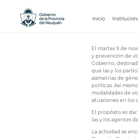
Saltar
al
Capacitacion
contenido
Inicio
Institucion
y
Formación
El martes 9 de nov
Neuquén
y prevención de vio
Gobierno, destinad
que las y los part
asimetrías de géner
políticas. Así mismo
modalidades de vio
situaciones en los
El propósito es dar
las y los agentes d
La actividad se en