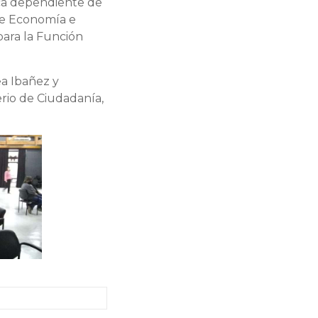
ica dependiente de
 de Economía e
ara la Función
ea Ibañez y
erio de Ciudadanía,