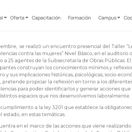
al
Oferta
Capacitación
Formación
Campus
Coo
iembre, se realizó un encuentro presencial del Taller “L
lencias contra las mujeres” Nivel Básico, en el auditorio
o a 25 agentes de la Subsecretaría de Obras Públicas. E
icipantes construyan los conocimientos mínimos y reflexio
o y sus implicaciones históricas, psicológicas, socio-econ
, pretende propiciar la reflexión en torno a los diferentes
lencias para poder identificarlos y generar acciones que
 distintos espacios que nos desenvolvemos laboralmente.
 cumplimiento a la ley 3201 que establece la obligatorie
el estado, en estas temáticas.
cuentra en el marco de las acciones que viene realizando