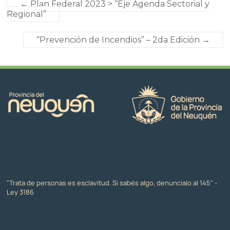
←
Plan Federal 2023 > “Eje Agenda Sectorial y
Regional”
“Prevención de Incendios” – 2da Edición
→
"Trata de personas es esclavitud. Si sabés algo, denuncialo al 145" -
Ley 3186