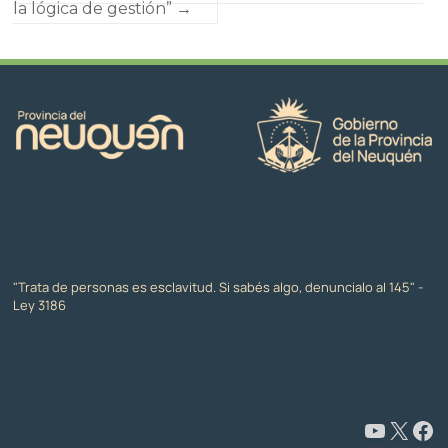
la lógica de gestión”
→
"Trata de personas es esclavitud. Si sabés algo, denuncialo al 145" -
Ley 3186
www.youtube.com/@CapacitaciónyFormaciónNeuquén
X
Facebook