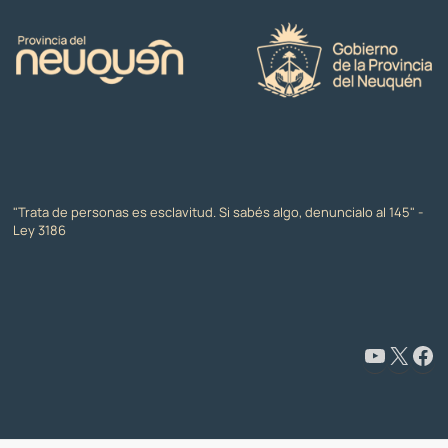
"Trata de personas es esclavitud. Si sabés algo, denuncialo al 145" -
Ley 3186
www.youtube.com/@CapacitaciónyFormaciónNeuquén
X
Facebook