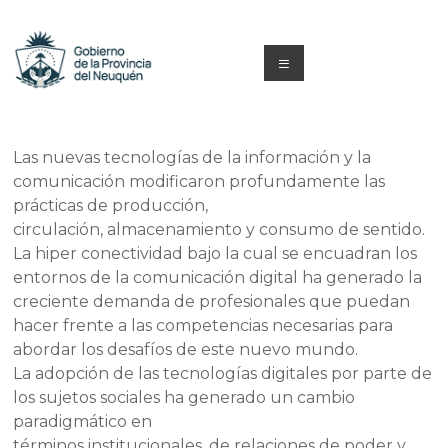
Saltar
al
contenido
Menú
Capacitacion
y
Las nuevas tecnologías de la información y la
comunicación modificaron profundamente las
Formación
prácticas de producción,
Neuquén
circulación, almacenamiento y consumo de sentido.
La hiper conectividad bajo la cual se encuadran los
entornos de la comunicación digital ha generado la
creciente demanda de profesionales que puedan
hacer frente a las competencias necesarias para
abordar los desafíos de este nuevo mundo.
La adopción de las tecnologías digitales por parte de
los sujetos sociales ha generado un cambio
paradigmático en
términos institucionales, de relaciones de poder y