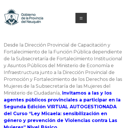
Saltar
al
contenido
Menú
Capacitacion
y
Desde la Dirección Provincial de Capacitación y
Fortalecimiento de la Función Pública dependiente
Formación
de la Subsecretaría de Fortalecimiento Institucional
Neuquén
y Asuntos Públicos del Ministerio de Economía e
Infraestructura junto a la Dirección Provincial de
Promoción y Fortalecimiento de los Derechos de las
Mujeres de la Subsecretaría de las Mujeres del
Ministerio de Ciudadanía,
invitamos a las y los
agentes públicos provinciales a participar en la
Segunda Edición VIRTUAL AUTOGESTIONADA
del Curso “Ley Micaela: sensibilización en
género y prevención de Violencias contra Las
Mujeres” Nivel Básico.