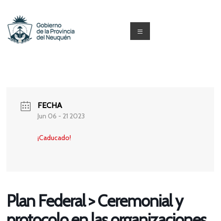
Saltar
al
contenido
Menú
Capacitacion
y
Formación
FECHA
Neuquén
Jun 06 - 21 2023
¡Caducado!
Plan Federal > Ceremonial y
protocolo en las organizaciones