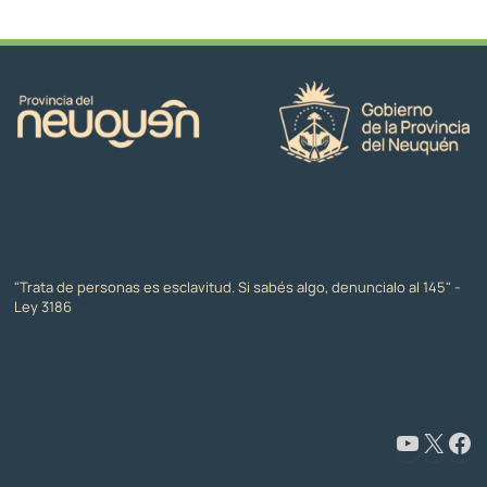
"Trata de personas es esclavitud. Si sabés algo, denuncialo al 145" -
Ley 3186
www.youtube.com/@CapacitaciónyFormaciónNeuquén
X
Facebook