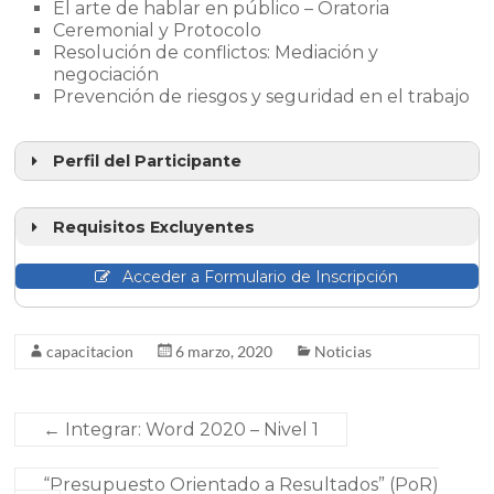
El arte de hablar en público – Oratoria
Ceremonial y Protocolo
Resolución de conflictos: Mediación y
negociación
Prevención de riesgos y seguridad en el trabajo
Perfil del Participante
Requisitos Excluyentes
Acceder a Formulario de Inscripción
capacitacion
6 marzo, 2020
Noticias
Contar con autorización escrita de su
superior jerárquico para desempeñar la
←
Integrar: Word 2020 – Nivel 1
tarea en horario laboral.
Contar con título acorde a la temática en la
que se propone.
“Presupuesto Orientado a Resultados” (PoR)