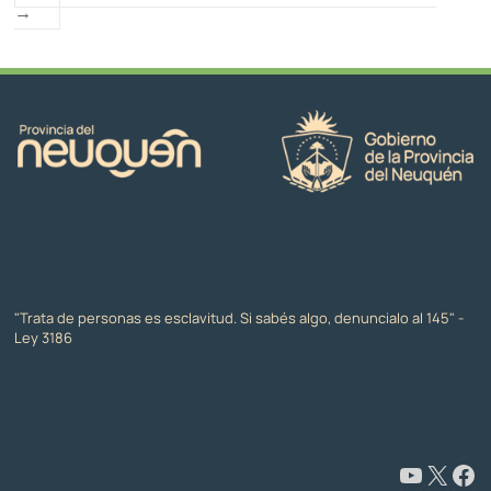
Tener disponibilidad para viajar
→
Asistir a las capacitaciones de
perfeccionamiento y reuniones de equipo
que realice la Dirección Provincial en horario
laboral.
"Trata de personas es esclavitud. Si sabés algo, denuncialo al 145" -
Ley 3186
www.youtube.com/@CapacitaciónyFormaciónNeuquén
X
Facebook