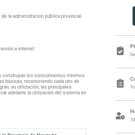
 de la administración pública provincial
P
exión a internet.
De
tes construyan los conocimientos mínimos
C
ias básicas, reconociendo cada uno de
an, su utilización, las principales
Tr
evar adelante la utilización del sistema en
H
10