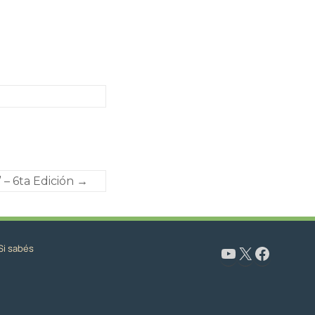
 – 6ta Edición
→
Si sabés