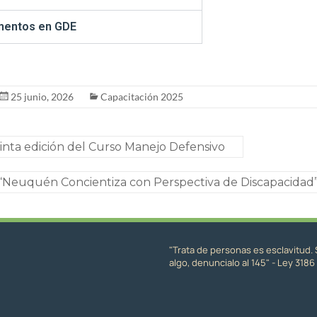
umentos en GDE
25 junio, 2026
Capacitación 2025
uinta edición del Curso Manejo Defensivo
“Neuquén Concientiza con Perspectiva de Discapacidad”
"Trata de personas es esclavitud. 
algo, denuncialo al 145" - Ley 3186