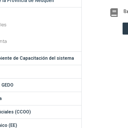
e la Provincia de Neuquén
Reglam
les
nta
biente de Capacitación del sistema
n GEDO
a
iciales (CCOO)
ico (EE)