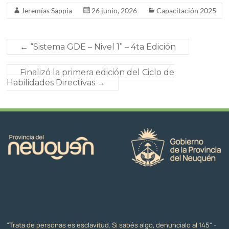
Jeremías Sappia
26 junio, 2026
Capacitación 2025
←
“Sistema GDE – Nivel 1” – 4ta Edición
Finalizó la primera edición del Ciclo de
Habilidades Directivas
→
"Trata de personas es esclavitud. Si sabés algo, denuncialo al 145" -