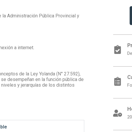
e la Administración Pública Provincial y
P
exión a internet.
De
nceptos de la Ley Yolanda (N° 27.592),
C
ue se desempeñan en la función pública de
niveles y jerarquías de los distintos
Fo
H
20
ible