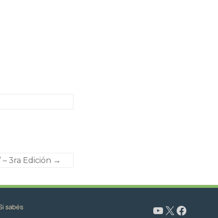
” – 3ra Edición
→
Si sabés