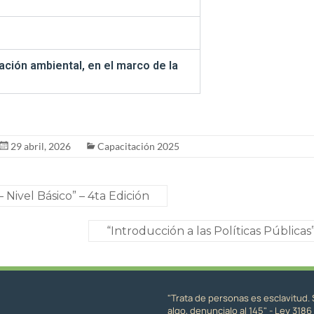
ción ambiental, en el marco de la
29 abril, 2026
Capacitación 2025
 Nivel Básico” – 4ta Edición
“Introducción a las Políticas Públicas
"Trata de personas es esclavitud. 
algo, denuncialo al 145" - Ley 3186