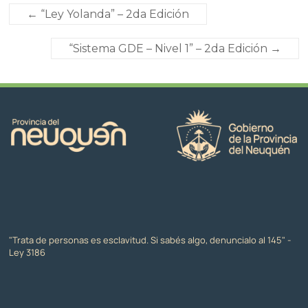
←
“Ley Yolanda” – 2da Edición
“Sistema GDE – Nivel 1” – 2da Edición
→
"Trata de personas es esclavitud. Si sabés algo, denuncialo al 145" -
Ley 3186