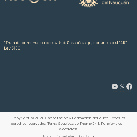
"Trata de personas es esclavitud. Si sabés algo, denuncialo al 145" -
Ley 3186
www.youtube.com/@CapacitaciónyFormaciónNeuquén
X
Facebook
Copyright © 2026
Capacitacion y Formación Neuquén
. Todos los
derechos reservados. Tema
Spacious
de ThemeGrill. Funciona con:
WordPress
.
Inicio
Novedades
Contacto