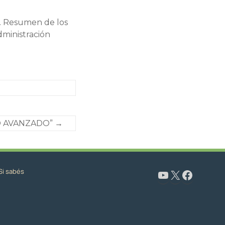
9. Resumen de los
dministración
RD AVANZADO”
→
Si sabés
www.youtube.com/@CapacitaciónyFormaciónNeuquén
X
Facebook