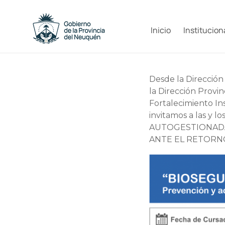
Saltar
al
Capacitacion
contenido
Inicio
Institucion
y
Formación
Desde la Dirección
Neuquén
la Dirección Provi
Fortalecimiento In
invitamos a las y l
AUTOGESTIONADA 
ANTE EL RETORNO L