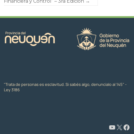
Financiera y Control” – 3ra Edición
→
"Trata de personas es esclavitud. Si sabés algo, denuncialo al 145" -
Ley 3186
www.youtube.com/@CapacitaciónyFormaciónNeuquén
X
Facebook