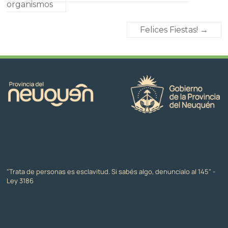
organismos
Felices Fiestas!
→
"Trata de personas es esclavitud. Si sabés algo, denuncialo al 145" -
Ley 3186