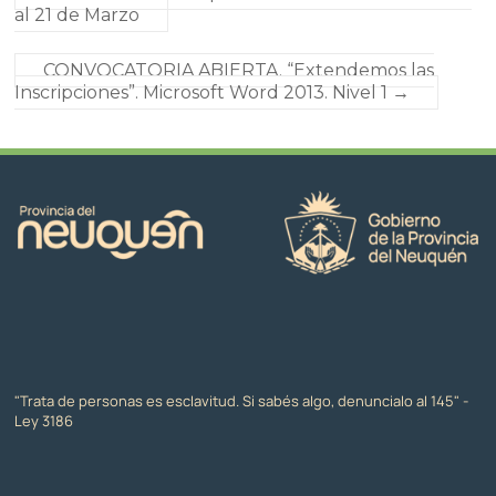
al 21 de Marzo
CONVOCATORIA ABIERTA. “Extendemos las
Inscripciones”. Microsoft Word 2013. Nivel 1
→
"Trata de personas es esclavitud. Si sabés algo, denuncialo al 145" -
Ley 3186