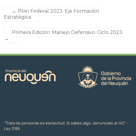
←
Plan Federal 2023. Eje Formación
Estratégica
Primera Edición: Manejo Defensivo. Ciclo 2023
→
"Trata de personas es esclavitud. Si sabés algo, denuncialo al 145" -
Ley 3186