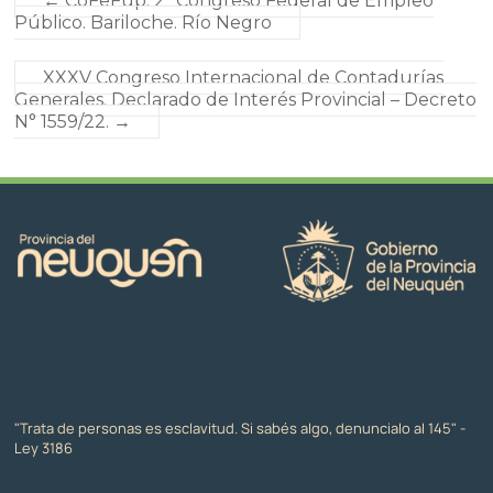
←
CoFeFup. 2º Congreso Federal de Empleo
Público. Bariloche. Río Negro
XXXV Congreso Internacional de Contadurías
Generales. Declarado de Interés Provincial – Decreto
N° 1559/22.
→
"Trata de personas es esclavitud. Si sabés algo, denuncialo al 145" -
Ley 3186