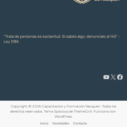
"Trata de personas es esclavitud. Si sabés algo, denuncialo al 145" -
Ley 3186
www.youtube.com/@CapacitaciónyFormaciónNeuquén
X
Facebook
Copyright © 2026
Capacitacion y Formación Neuquén
. Todos los
derechos reservados. Tema
Spacious
de ThemeGrill. Funciona con:
WordPress
.
Inicio
Novedades
Contacto