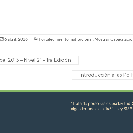
6 abril, 2026
Fortalecimiento Institucional
,
Mostrar Capacitacio
el 2013 – Nivel 2” – 1ra Edición
Introducción a las Polí
"Trata de personas es esclavitud. 
algo, denuncialo al 145" - Ley 3186