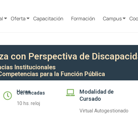
al
Oferta
Capacitación
Formación
Campus
Coo
za con Perspectiva de Discapaci
ias Institucionales
Competencias para la Función Pública
Modalidad de
Horas
Certificadas
Cursado
10 hs. reloj
Virtual Autogestionado