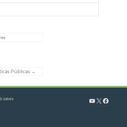
nes
ticas Públicas
→
Si sabés